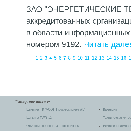
ЗАО "ЭНЕРГЕТИЧЕСКИЕ ТЕ
аккредитованных организац
в области информационных т
номером 9192.
Читать далее
1
2
3
4
5
6
7
8
9
10
11
12
13
14
15
16
1
Смотрите также:
Цены на ПК "АСОП Профессионал WL"
Вакансии
Цены на TWR-12
Техническая лите
Обучение персонала энергосистем
Реквизиты компан