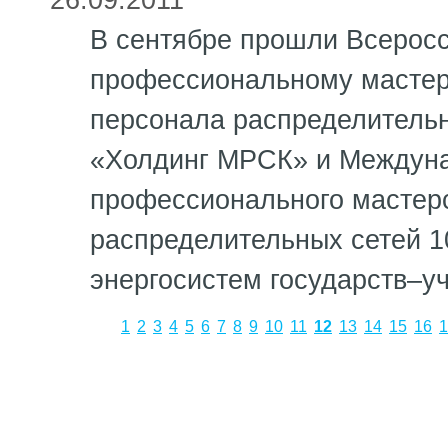
В сентябре прошли Всеросс
профессиональному мастер
персонала распределительн
«Холдинг МРСК» и Междун
профессионального мастерс
распределительных сетей 1
энергосистем государств–у
1
2
3
4
5
6
7
8
9
10
11
12
13
14
15
16
1