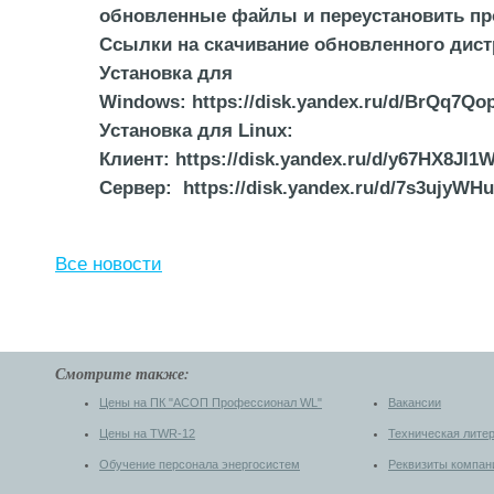
обновленные файлы и переустановить пр
Ссылки на скачивание обновленного дист
Установка для
Windows: https://disk.yandex.ru/d/BrQq7Q
Установка для Linux:
Клиент: https://disk.yandex.ru/d/y67HX8JI1
Сервер: https://disk.yandex.ru/d/7s3ujyWH
Все новости
Смотрите также:
Цены на ПК "АСОП Профессионал WL"
Вакансии
Цены на TWR-12
Техническая лите
Обучение персонала энергосистем
Реквизиты компан